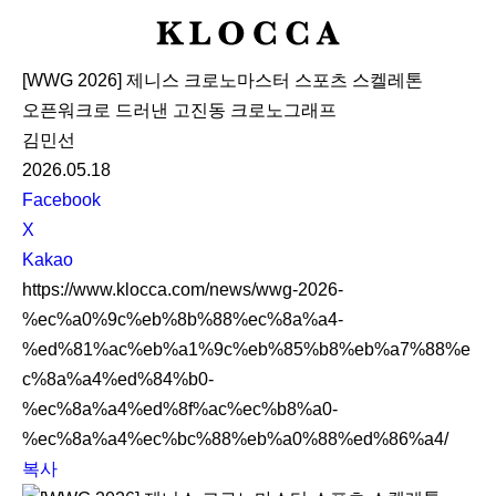
K
L
[WWG 2026] 제니스 크로노마스터 스포츠 스켈레톤
O
오픈워크로 드러낸 고진동 크로노그래프
C
김민선
C
2026.05.18
A
S
Facebook
N
X
S
Kakao
S
https://www.klocca.com/news/wwg-2026-
h
%ec%a0%9c%eb%8b%88%ec%8a%a4-
a
%ed%81%ac%eb%a1%9c%eb%85%b8%eb%a7%88%e
r
c%8a%a4%ed%84%b0-
e
%ec%8a%a4%ed%8f%ac%ec%b8%a0-
%ec%8a%a4%ec%bc%88%eb%a0%88%ed%86%a4/
복사