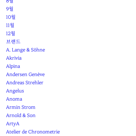
8월
9월
10월
11월
12월
브랜드
A. Lange & Söhne
Akrivia
Alpina
Andersen Genève
Andreas Strehler
Angelus
Anoma
Armin Strom
Arnold & Son
ArtyA
Atelier de Chronometrie