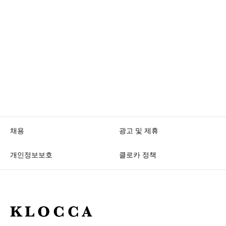
앞
마
으
지
로
막
으
로
채용
광고 및 제휴
개인정보보호
클로카 정책
K
L