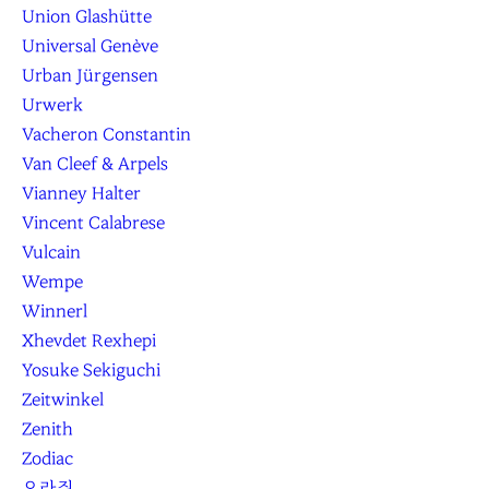
Union Glashütte
Universal Genève
Urban Jürgensen
Urwerk
Vacheron Constantin
Van Cleef & Arpels
Vianney Halter
Vincent Calabrese
Vulcain
Wempe
Winnerl
Xhevdet Rexhepi
Yosuke Sekiguchi
Zeitwinkel
Zenith
Zodiac
오라쥐