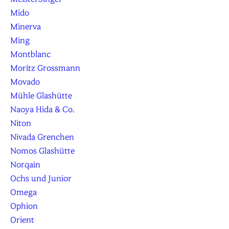
Mido
Minerva
Ming
Montblanc
Moritz Grossmann
Movado
Mühle Glashütte
Naoya Hida & Co.
Niton
Nivada Grenchen
Nomos Glashütte
Norqain
Ochs und Junior
Omega
Ophion
Orient