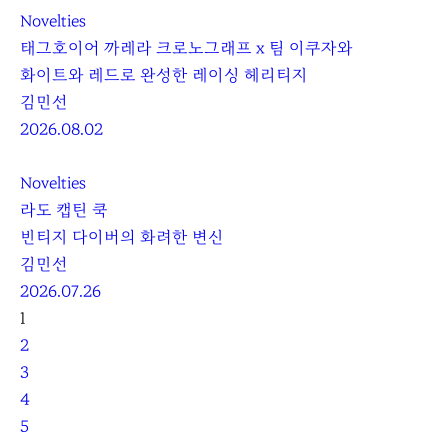
Novelties
태그호이어 까레라 크로노그래프 x 팀 이쿠자와
화이트와 레드로 완성한 레이싱 헤리티지
김민선
2026.08.02
Novelties
라도 캡틴 쿡
빈티지 다이버의 화려한 변신
김민선
2026.07.26
처
뒤
1
음
로
2
으
3
로
4
5