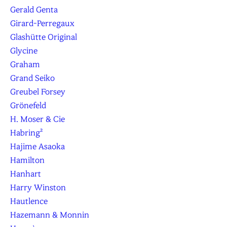
Gerald Genta
Girard-Perregaux
Glashütte Original
Glycine
Graham
Grand Seiko
Greubel Forsey
Grönefeld
H. Moser & Cie
Habring²
Hajime Asaoka
Hamilton
Hanhart
Harry Winston
Hautlence
Hazemann & Monnin