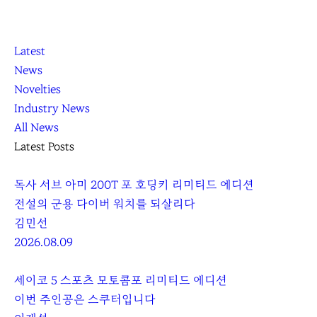
K
닫
K
Latest
L
기
L
News
O
O
Novelties
C
C
Industry News
C
C
All News
A
A
Latest Posts
독사 서브 아미 200T 포 호딩키 리미티드 에디션
전설의 군용 다이버 워치를 되살리다
김민선
2026.08.09
세이코 5 스포츠 모토콤포 리미티드 에디션
이번 주인공은 스쿠터입니다