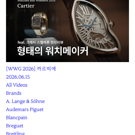
[WWG 2026] 까르띠에
2026.06.15
All Videos
Brands
A. Lange & Söhne
Audemars Piguet
Blancpain
Breguet
Breitling