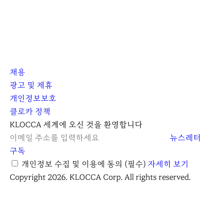
로
으
지
로
막
으
로
채용
광고 및 제휴
개인정보보호
클로카 정책
I
Y
K
KLOCCA 세계에 오신 것을 환영합니다
n
o
L
뉴스레터
s
u
O
구독
t
t
C
개인정보 수집 및 이용에 동의
(필수)
자세히 보기
a
u
C
Copyright 2026. KLOCCA Corp. All rights reserved.
닫
r
b
A
기
g
e
r