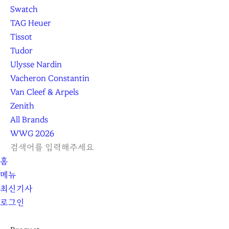
Swatch
TAG Heuer
Tissot
Tudor
Ulysse Nardin
Vacheron Constantin
Van Cleef & Arpels
Zenith
All Brands
WWG
2026
L
S
닫
검
검
홈
O
E
기
C
색
색
메뉴
G
A
l
하
기
하
최신기사
I
R
e
기
로그인
N
C
a
H
r