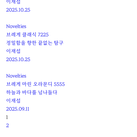
이재섭
2025.10.25
Novelties
브레게 클래식 7225
정밀함을 향한 끝없는 탐구
이재섭
2025.10.25
Novelties
브레게 마린 오라문디 5555
하늘과 바다를 넘나들다
이재섭
2025.09.11
처
뒤
1
음
로
2
으
앞
마