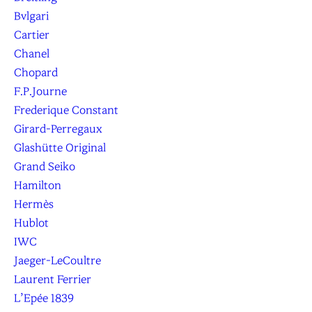
Bvlgari
Cartier
Chanel
Chopard
F.P.Journe
Frederique Constant
Girard-Perregaux
Glashütte Original
Grand Seiko
Hamilton
Hermès
Hublot
IWC
Jaeger-LeCoultre
Laurent Ferrier
L’Epée 1839