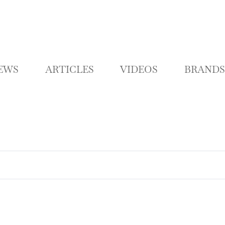
K
L
O
C
EWS
ARTICLES
VIDEOS
BRANDS
C
A