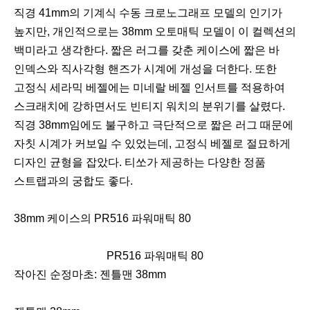
직경 41mm의 기계식 수동 크로노그래프 모델의 인기가
높지만, 개인적으로는 38mm 오토매틱 모델이 이 컬렉션의
백미라고 생각한다. 짧은 러그를 갖춘 케이스에 짧은 바
인덱스와 직사각형 핸즈가 시계에 개성을 더한다. 또한
고정식 세라믹 베젤에는 미네랄 베젤 인서트를 적용하여
스크래치에 강하면서도 빈티지 워치의 분위기를 살렸다.
직경 38mm임에도 불구하고 극단적으로 짧은 러그 때문에
자칫 시계가 커보일 수 있었는데, 고정식 베젤로 절묘하게
디자인 균형을 잡았다. 티쏘가 제공하는 다양한 정품
스트랩과의 궁합도 좋다.
38mm 케이스의 PR516 파워매틱 80
PR516 파워매틱 80
이
다
작아진 순정마초: 젠틀맨 38mm
전
음