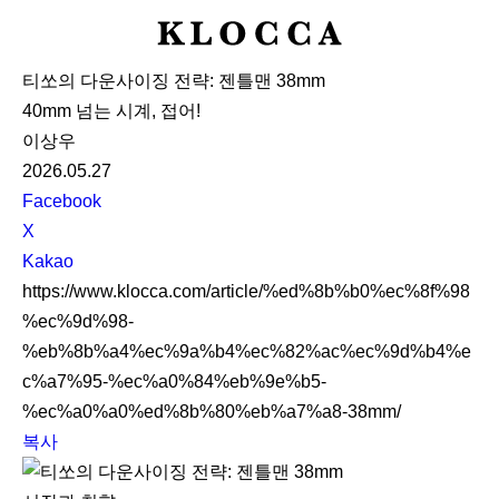
K
L
티쏘의 다운사이징 전략: 젠틀맨 38mm
O
40mm 넘는 시계, 접어!
C
이상우
C
2026.05.27
A
S
Facebook
N
X
S
Kakao
S
https://www.klocca.com/article/%ed%8b%b0%ec%8f%98
h
%ec%9d%98-
a
%eb%8b%a4%ec%9a%b4%ec%82%ac%ec%9d%b4%e
r
c%a7%95-%ec%a0%84%eb%9e%b5-
e
%ec%a0%a0%ed%8b%80%eb%a7%a8-38mm/
복사