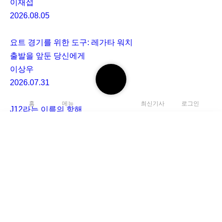
이재섭
2026.08.05
요트 경기를 위한 도구: 레가타 워치
출발을 앞둔 당신에게
이상우
검
2026.07.31
색
하
홈
메뉴
최신기사
로그인
J12라는 이름의 항해
기
샤넬 워치메이킹 아이콘의 탄생부터 지금까지
이재섭
2026.05.15
검
로그인
하거나
가입
하여 댓글을 남겨주세요.
색
C
하
댓글
0
l
기
아직 댓글이 없습니다.
e
a