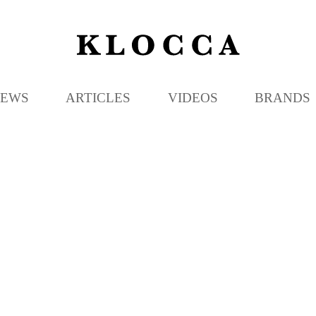
K
L
O
C
EWS
ARTICLES
VIDEOS
BRANDS
C
A