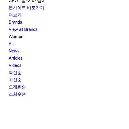
CEO : 킴-에바 벰페
웹사이트 바로가기
더보기
Brands
View all Brands
Wempe
All
News
Articles
Videos
최신순
최신순
오래된순
조회수순