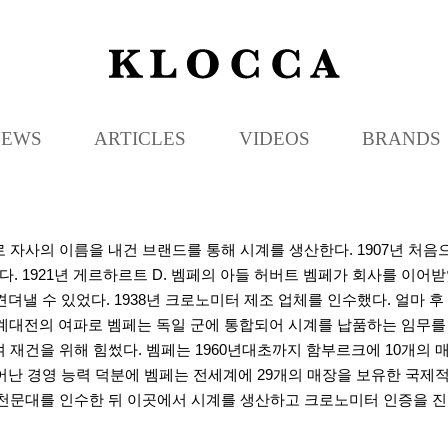
K
L
O
C
NEWS
ARTICLES
VIDEOS
BRANDS
C
A
체로 자사의 이름을 내건 브랜드를 통해 시계를 생산한다. 1907년 처
다. 1921년 게르하르트 D. 벰페의 아들 허버트 벰페가 회사를 이
뎌낼 수 있었다. 1938년 크로노미터 제조 업체를 인수했다. 얼마 
세계대전의 여파로 벰페는 독일 군에 통합되어 시계를 납품하는 임무를
 재건을 위해 힘썼다. 벰페는 1960년대초까지 함부르크에 10개의 매
난 경영 능력 덕분에 벰페는 전세계에 29개의 매장을 보유한 국제적인 
 천문대를 인수한 뒤 이곳에서 시계를 생산하고 크로노미터 인증을 진행