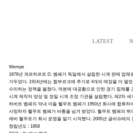
LATEST
Wempe
1878년 게르하르트 D. 벰페가 독일에서 설립한 시계 판매 업
거두었다. 1914년에는 함부르크에 추가로 4개의 매장을 더 열었
수리하는 정책을 펼쳤다. 덕분에 대공황으로 인한 경기 침체를 견
시계 제작자 양성 및 정밀 시계 조정 기관을 설립했다. 제2차 
허버트 벰페의 막내 아들 헬무트 벰페가 1950년 회사에 합류하여
사망하자 헬무트 벰페가 바통을 넘겨 받았다. 헬무트 벰페의 뛰어
에바 헬무트가 회사 운영을 맡기 시작했다. 2005년 글라슈테의
창립년도 : 1858