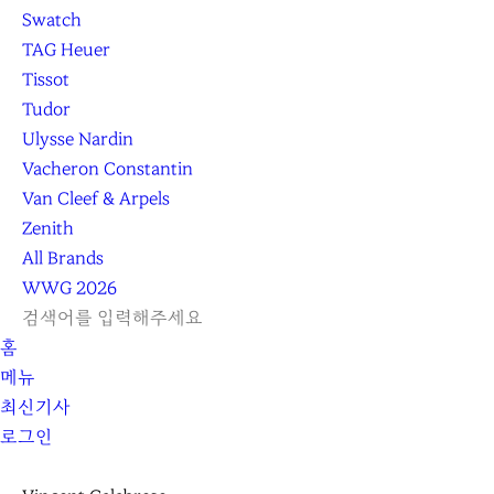
Swatch
TAG Heuer
Tissot
Tudor
Ulysse Nardin
Vacheron Constantin
Van Cleef & Arpels
Zenith
All Brands
WWG
2026
L
S
닫
검
검
홈
O
E
기
C
색
색
메뉴
G
A
l
하
기
하
최신기사
I
R
e
기
로그인
N
C
a
H
r