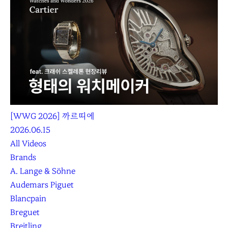
[WWG 2026] 까르띠에
2026.06.15
All Videos
Brands
A. Lange & Söhne
Audemars Piguet
Blancpain
Breguet
Breitling