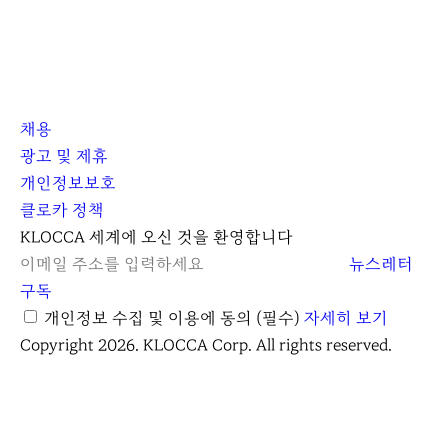
채용
광고 및 제휴
개인정보보호
클로카 정책
I
Y
K
KLOCCA 세계에 오신 것을 환영합니다
n
o
L
뉴스레터
s
u
O
구독
t
t
C
개인정보 수집 및 이용에 동의
(필수)
자세히 보기
a
u
C
Copyright 2026. KLOCCA Corp. All rights reserved.
닫
r
b
A
기
g
e
r