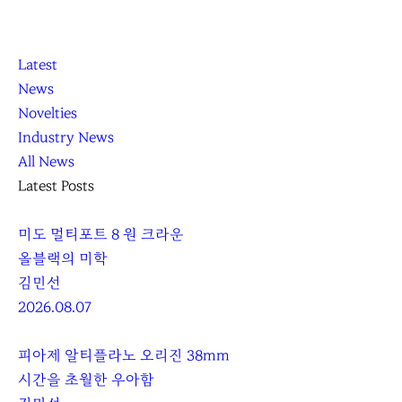
K
닫
K
Latest
L
기
L
News
O
O
Novelties
C
C
Industry News
C
C
All News
A
A
Latest Posts
미도 멀티포트 8 원 크라운
올블랙의 미학
김민선
2026.08.07
피아제 알티플라노 오리진 38mm
시간을 초월한 우아함