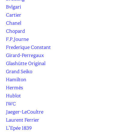
Bvlgari
Cartier
Chanel
Chopard
F.P.Journe
Frederique Constant
Girard-Perregaux
Glashütte Original
Grand Seiko
Hamilton
Hermès
Hublot
IWC
Jaeger-LeCoultre
Laurent Ferrier
L’Epée 1839