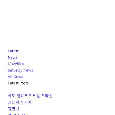
K
닫
K
Latest
L
기
L
News
O
O
Novelties
C
C
Industry News
C
C
All News
A
A
Latest Posts
미도 멀티포트 8 원 크라운
올블랙의 미학
김민선