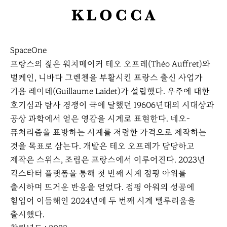
K
L
O
SpaceOne
C
프랑스의 젊은 워치메이커 테오 오프레(Théo Auffret)와
C
벌케인, 니바다 그렌첸을 부활시킨 프랑스 출신 사업가
A
기욤 레이데(Guillaume Laidet)가 설립했다. 우주에 대한
호기심과 탐사 경쟁이 극에 달했던 19606년대의 시대상과
공상 과학에서 얻은 영감을 시계로 표현한다. 네오-
퓨처리즘을 표방하는 시계를 저렴한 가격으로 제작하는
것을 목표로 삼는다. 개발은 테오 오프레가 담당하고
제작은 스위스, 조립은 프랑스에서 이루어진다. 2023년
킥스타터 플랫폼을 통해 첫 번째 시계 점핑 아워를
출시하며 뜨거운 반응을 얻었다. 점핑 아워의 성공에
힘입어 이듬해인 2024년에 두 번째 시계 텔루리움을
출시했다.