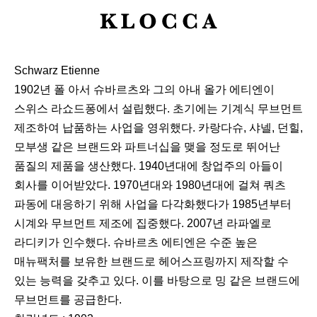
K
L
O
Schwarz Etienne
C
1902년 폴 아서 슈바르츠와 그의 아내 올가 에티엔이
C
스위스 라쇼드퐁에서 설립했다. 초기에는 기계식 무브먼트
A
제조하여 납품하는 사업을 영위했다. 카랑다슈, 샤넬, 던힐,
모부생 같은 브랜드와 파트너십을 맺을 정도로 뛰어난
품질의 제품을 생산했다. 1940년대에 창업주의 아들이
회사를 이어받았다. 1970년대와 1980년대에 걸쳐 쿼츠
파동에 대응하기 위해 사업을 다각화했다가 1985년부터
시계와 무브먼트 제조에 집중했다. 2007년 라파엘로
라디키가 인수했다. 슈바르츠 에티엔은 수준 높은
매뉴팩처를 보유한 브랜드로 헤어스프링까지 제작할 수
있는 능력을 갖추고 있다. 이를 바탕으로 밍 같은 브랜드에
무브먼트를 공급한다.