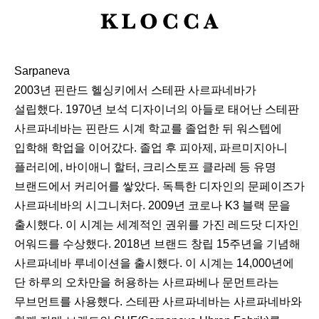
K
L
O
Sarpaneva
C
2003년 핀란드 헬싱키에서 스테판 사르파네바가
C
설립했다. 1970년 보석 디자이너의 아들로 태어난 스테판
A
사르파네바는 핀란드 시계 학교를 졸업한 뒤 워스텝에
입학해 학업을 이어갔다. 졸업 후 피아제, 파르미지아니
플러리에, 바이애니 할터, 크리스토프 클라레 등 유명
브랜드에서 커리어를 쌓았다. 독특한 디자인의 문페이즈가
사르파네바의 시그니처다. 2009년 코로나 K3 블랙 문을
출시했다. 이 시계는 세계적인 권위를 가진 레드닷 디자인
어워드를 수상했다. 2018년 브랜드 창립 15주년을 기념해
사르파네바 루네이션을 출시했다. 이 시계는 14,000년에
단 하루의 오차만을 허용하는 사르파베나 문먼트라는
무브먼트를 사용했다. 스테판 사르파네바는 사르파네바와