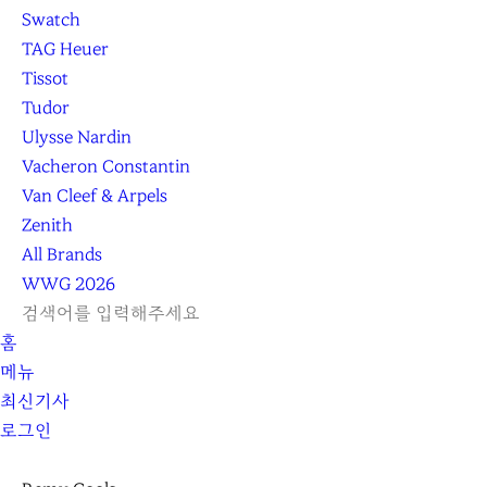
Swatch
TAG Heuer
Tissot
Tudor
Ulysse Nardin
Vacheron Constantin
Van Cleef & Arpels
Zenith
All Brands
WWG
2026
L
S
닫
검
검
홈
O
E
기
C
색
색
메뉴
G
A
l
하
기
하
최신기사
I
R
e
기
로그인
N
C
a
H
r