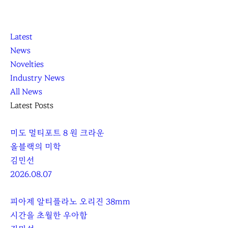
K
닫
K
Latest
L
기
L
News
O
O
Novelties
C
C
Industry News
C
C
All News
A
A
Latest Posts
미도 멀티포트 8 원 크라운
올블랙의 미학
김민선
2026.08.07
피아제 알티플라노 오리진 38mm
시간을 초월한 우아함