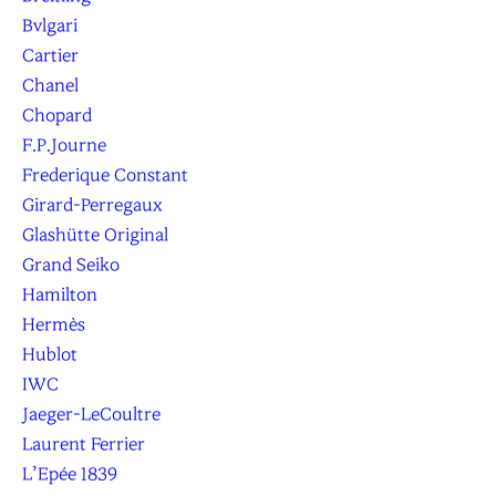
Bvlgari
Cartier
Chanel
Chopard
F.P.Journe
Frederique Constant
Girard-Perregaux
Glashütte Original
Grand Seiko
Hamilton
Hermès
Hublot
IWC
Jaeger-LeCoultre
Laurent Ferrier
L’Epée 1839