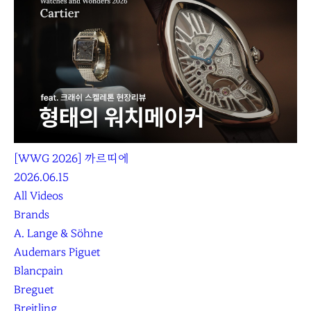
[WWG 2026] 까르띠에
2026.06.15
All Videos
Brands
A. Lange & Söhne
Audemars Piguet
Blancpain
Breguet
Breitling