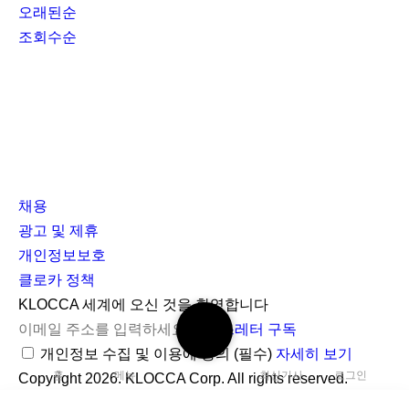
오래된순
조회수순
채용
광고 및 제휴
개인정보보호
클로카 정책
I
Y
K
KLOCCA 세계에 오신 것을 환영합니다
검
n
o
L
뉴스레터 구독
색
s
u
O
개인정보 수집 및 이용에 동의
(필수)
자세히 보기
하
홈
메뉴
최신기사
로그인
t
t
C
Copyright 2026. KLOCCA Corp. All rights reserved.
기
닫
a
u
C