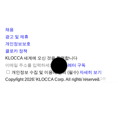
채용
광고 및 제휴
개인정보보호
클로카 정책
I
Y
K
KLOCCA 세계에 오신 것을 환영합니다
검
n
o
L
뉴스레터 구독
색
s
u
O
개인정보 수집 및 이용에 동의
(필수)
자세히 보기
하
홈
메뉴
최신기사
로그인
t
t
C
Copyright 2026. KLOCCA Corp. All rights reserved.
기
닫
a
u
C
기
r
b
A
g
e
검
r
색
C
a
하