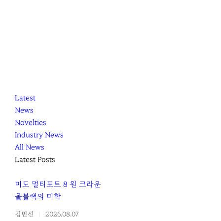
K
닫
K
Latest
L
기
L
News
O
O
Novelties
C
C
Industry News
C
C
All News
A
A
Latest Posts
미도 멀티포트 8 원 크라운
올블랙의 미학
김민선
2026.08.07