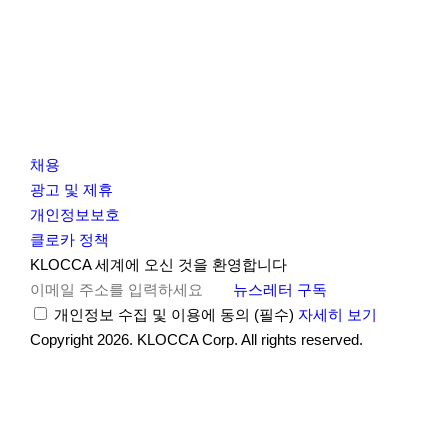
채용
광고 및 제휴
개인정보보호
클로카 정책
I
Y
K
KLOCCA 세계에 오신 것을 환영합니다
n
o
L
뉴스레터 구독
s
u
O
개인정보 수집 및 이용에 동의
(필수)
자세히 보기
t
t
C
Copyright 2026. KLOCCA Corp. All rights reserved.
닫
a
u
C
기
r
b
A
g
e
r