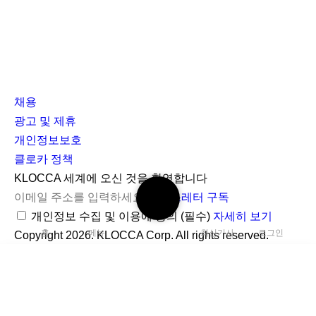
채용
광고 및 제휴
개인정보보호
클로카 정책
I
Y
K
KLOCCA 세계에 오신 것을 환영합니다
검
n
o
L
뉴스레터 구독
색
s
u
O
개인정보 수집 및 이용에 동의
(필수)
자세히 보기
하
홈
메뉴
최신기사
로그인
t
t
C
Copyright 2026. KLOCCA Corp. All rights reserved.
기
닫
a
u
C
기
r
b
A
g
e
검
r