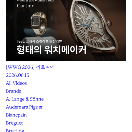
[WWG 2026] 까르띠에
2026.06.15
All Videos
Brands
A. Lange & Söhne
Audemars Piguet
Blancpain
Breguet
Breitling