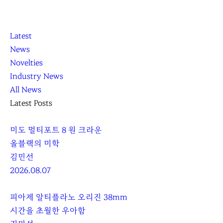
K
닫
K
Latest
L
기
L
News
O
O
Novelties
C
C
Industry News
C
C
All News
A
A
Latest Posts
미도 멀티포트 8 원 크라운
올블랙의 미학
김민선
2026.08.07
피아제 알티플라노 오리진 38mm
시간을 초월한 우아함