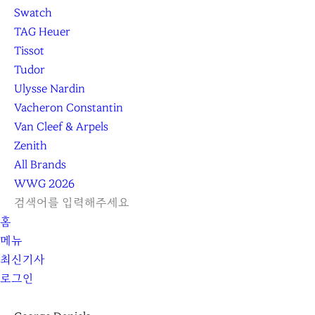
Swatch
TAG Heuer
Tissot
Tudor
Ulysse Nardin
Vacheron Constantin
Van Cleef & Arpels
Zenith
All Brands
WWG
2026
L
S
닫
검
검
홈
O
E
기
C
색
색
메뉴
G
A
l
하
기
하
최신기사
I
R
e
기
로그인
N
C
a
H
r