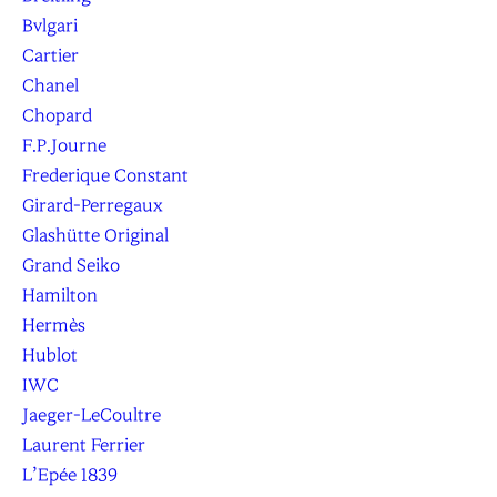
Bvlgari
Cartier
Chanel
Chopard
F.P.Journe
Frederique Constant
Girard-Perregaux
Glashütte Original
Grand Seiko
Hamilton
Hermès
Hublot
IWC
Jaeger-LeCoultre
Laurent Ferrier
L’Epée 1839