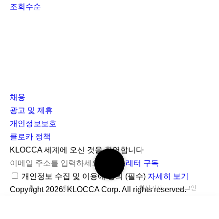
조회수순
채용
광고 및 제휴
개인정보보호
클로카 정책
I
Y
K
KLOCCA 세계에 오신 것을 환영합니다
검
n
o
L
뉴스레터 구독
색
s
u
O
개인정보 수집 및 이용에 동의
(필수)
자세히 보기
하
홈
메뉴
최신기사
로그인
t
t
C
Copyright 2026. KLOCCA Corp. All rights reserved.
기
닫
a
u
C
기
r
b
A