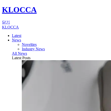
KLOCCA
닫기
KLOCCA
Latest
News
Novelties
Industry News
All News
Latest Posts