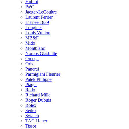
Hublot
IWC
Jaeger-LeCoultre
Laurent Ferrier
L’Epée 1839
Longines
Louis Vuitton
MB&F
Mido
Montblanc
Nomos Glashütte
Omega
Oris
Panerai
Parmigiani Fleurier
Patek Philippe
Piaget
Rado
Richard Mille
Roger Dubuis
Rolex
Seiko
Swatch
TAG Heuer
Tissot