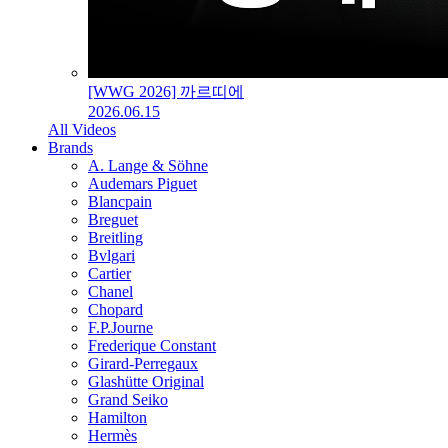
[WWG 2026] 까르띠에
2026.06.15
All Videos
Brands
A. Lange & Söhne
Audemars Piguet
Blancpain
Breguet
Breitling
Bvlgari
Cartier
Chanel
Chopard
F.P.Journe
Frederique Constant
Girard-Perregaux
Glashütte Original
Grand Seiko
Hamilton
Hermès