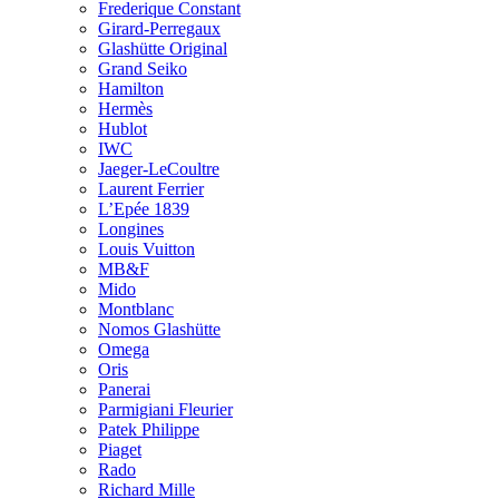
Frederique Constant
Girard-Perregaux
Glashütte Original
Grand Seiko
Hamilton
Hermès
Hublot
IWC
Jaeger-LeCoultre
Laurent Ferrier
L’Epée 1839
Longines
Louis Vuitton
MB&F
Mido
Montblanc
Nomos Glashütte
Omega
Oris
Panerai
Parmigiani Fleurier
Patek Philippe
Piaget
Rado
Richard Mille