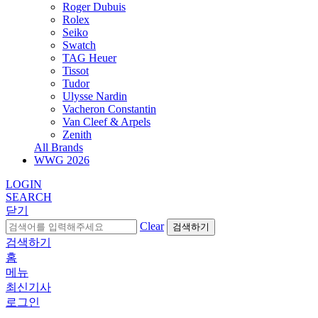
Roger Dubuis
Rolex
Seiko
Swatch
TAG Heuer
Tissot
Tudor
Ulysse Nardin
Vacheron Constantin
Van Cleef & Arpels
Zenith
All Brands
WWG
2026
LOGIN
SEARCH
닫기
Clear
검색하기
검색하기
홈
메뉴
최신기사
로그인