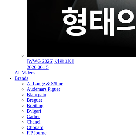
[WWG 2026] 까르띠에
2026.06.15
All Videos
Brands
A. Lange & Söhne
Audemars Piguet
Blancpain
Breguet
Breitling
Bvlgari
Cartier
Chanel
Chopard
F.P.Journe