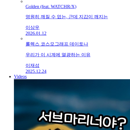
Golden (feat. WATCHR/X)
영원히 깨질 수 없는, 근데 지갑이 깨지는
이상우
2026.01.12
롤렉스 코스모그래프 데이토나
우리가 이 시계에 열광하는 이유
이재섭
2025.12.24
Videos