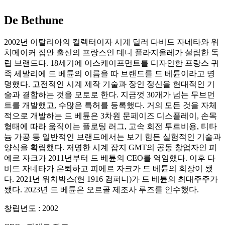
De Bethune
2002년 이탈리아의 컬렉터이자 시계 딜러 다비드 자네타와 워
치메이커 집안 출신의 프랑스인 데니 플라지올레가 설립한 독
립 브랜드다. 18세기에 이스케이프먼트를 디자인한 프랑스 귀
족 세발리에 드 베튠의 이름을 따 브랜드를 드 베튠이라고 명
명했다. 고전적인 시계 제작 기술과 장인 정신을 현대적인 기
술과 결합하는 것을 모토로 한다. 지금껏 30개가 넘는 무브먼
트를 개발했고, 수많은 특허를 등록했다. 거의 모든 것을 자체
적으로 개발하는 드 베튠은 3차원 문페이즈 디스플레이, 손목
형태에 따라 움직이는 플로팅 러그, 고속 회전 투르비용, 티타
늄 가공 등 일반적인 브랜드에서는 보기 힘든 실험적인 기술과
양식을 확립했다. 저명한 시계 잡지 GMT의 공동 창업자인 피
에르 자크가 2011년부터 드 베튠의 CEO를 역임했다. 이후 다
비드 자네타가 은퇴하고 피에르 자크가 드 베튠의 회장이 됐
다. 2021년 워치박스(현 1916 컴퍼니)가 드 베튠의 최대주주가
됐다. 2023년 드 베튠은 오르골 제조사 루즈를 인수했다.
창립년도 : 2002