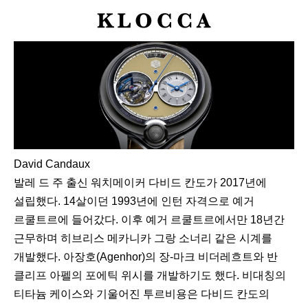
K
L
O
C
C
A
David Candaux
발레 드 주 출신 워치메이커 다비드 칸도가 2017년에
설립했다. 14살이던 1993년에 인턴 자격으로 예거
르쿨트르에 들어갔다. 이후 예거 르쿨트르에서만 18년간
근무하며 히브리스 메카니카 그랑 소너리 같은 시계를
개발했다. 아장호(Agenhor)의 장-마크 비더레흐트와 반
클리프 아펠의 포에틱 위시를 개발하기도 했다. 비대칭의
티타늄 케이스와 기울어진 투르비용은 다비드 칸도의