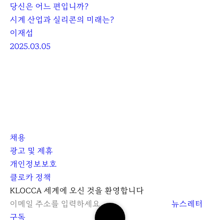
당신은 어느 편입니까?
시계 산업과 실리콘의 미래는?
이재섭
2025.03.05
채용
광고 및 제휴
개인정보보호
클로카 정책
I
Y
K
KLOCCA 세계에 오신 것을 환영합니다
n
o
L
뉴스레터
검
s
u
O
구독