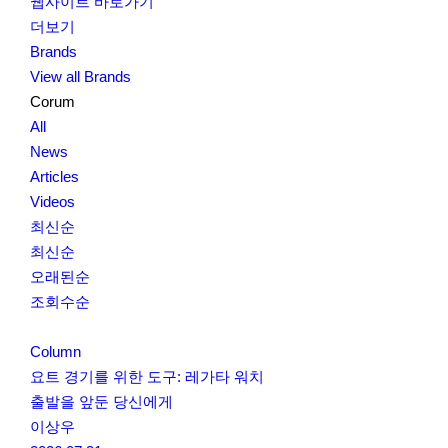
웹사이트 바로가기
더보기
Brands
View all Brands
Corum
All
News
Articles
Videos
최신순
최신순
오래된순
조회수순
Column
요트 경기를 위한 도구: 레가타 워치
출발을 앞둔 당신에게
이상우