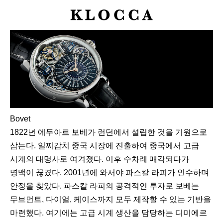
K
L
O
C
C
A
Bovet
1822년 에두아르 보베가 런던에서 설립한 것을 기원으로
삼는다. 일찌감치 중국 시장에 진출하여 중국에서 고급
시계의 대명사로 여겨졌다. 이후 수차례 매각되다가
명맥이 끊겼다. 2001년에 와서야 파스칼 라피가 인수하며
안정을 찾았다. 파스칼 라피의 공격적인 투자로 보베는
무브먼트, 다이얼, 케이스까지 모두 제작할 수 있는 기반을
마련했다. 여기에는 고급 시계 생산을 담당하는 디미에르