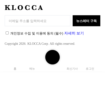
K
L
O
뉴스레터 구독
C
C
자세히 보기
개인정보 수집 및 이용에 동의
(필수)
A
Copyright 2026. KLOCCA Corp. All rights reserved.
검
색
하
홈
메뉴
최신기사
로그인
기
닫
기
검
색
C
하