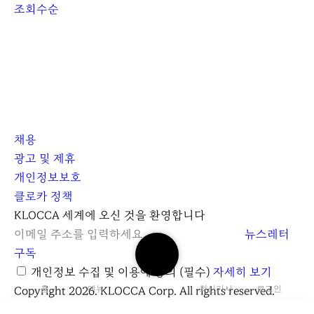
조회수순
채용
광고 및 제휴
개인정보보호
클로카 정책
I
Y
K
KLOCCA 세계에 오신 것을 환영합니다
n
o
L
뉴스레터
검
s
u
O
구독
색
t
t
C
개인정보 수집 및 이용에 동의
(필수)
자세히 보기
하
a
u
C
Copyright 2026. KLOCCA Corp. All rights reserved.
홈
메뉴
최신기사
로그인
기
닫
r
b
A