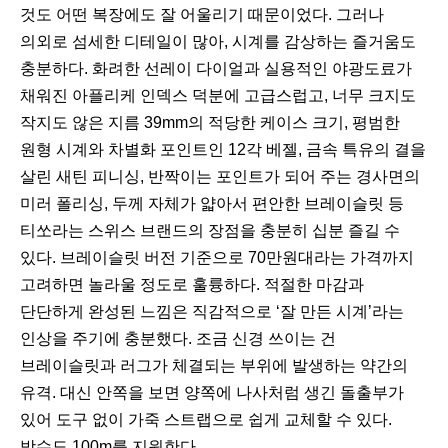
것도 어떤 복장에도 잘 어울리기 때문이었다. 그러나
의외로 섬세한 디테일이 많아, 시계를 감상하는 즐거움도
충분하다. 화려한 선레이 다이얼과 실용적인 야광도료가
채워진 아플리케 인덱스 덕분에 고급스럽고, 너무 크지도
작지도 않은 지름 39mm의 적당한 케이스 크기, 평범한
원형 시계와 차별화 포인트인 12각 베젤, 금속 특유의 결을
살린 새틴 피니싱, 반짝이는 포인트가 되어 주는 경사면의
미러 폴리싱, 두께 자체가 얇아서 편안한 브레이슬릿 등
티쏘라는 스위스 브랜드의 장점을 충분히 십분 즐길 수
있다. 브레이슬릿 버전 기준으로 70만원대라는 가격까지
고려하면 놀라울 정도로 훌륭하다. 적절한 마감과
단단하게 완성된 느낌은 직감적으로 ‘잘 만든 시계’라는
인상을 주기에 충분했다. 조금 신경 쓰이는 건
브레이슬릿과 러그가 체결되는 부위에 발생하는 약간의
유격. 대신 안쪽을 보면 양쪽에 나사처럼 생긴 돌출부가
있어 도구 없이 가죽 스트랩으로 쉽게 교체할 수 있다.
방수도 100m를 지원한다.