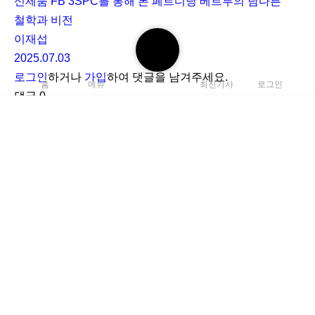
신제품 FB 3SPC를 통해 본 페르디낭 베르투의 남다른
철학과 비전
검
이재섭
색
2025.07.03
하
로그인
하거나
가입
하여 댓글을 남겨주세요.
홈
메뉴
최신기사
로그인
기
댓글
0
아직 댓글이 없습니다.
검
색
C
하
l
채용
광고 및 제휴
기
e
a
개인정보보호
클로카 정책
r
K