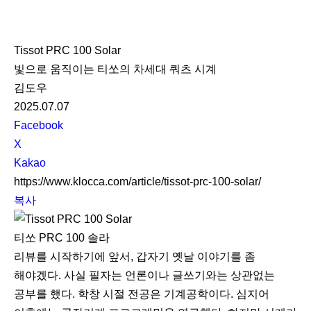
K
L
Tissot PRC 100 Solar
O
빛으로 움직이는 티쏘의 차세대 쿼츠 시계
C
김도우
C
2025.07.07
A
S
Facebook
N
X
S
Kakao
S
https://www.klocca.com/article/tissot-prc-100-solar/
h
복사
a
r
티쏘 PRC 100 솔라
e
리뷰를 시작하기에 앞서, 갑자기 옛날 이야기를 좀
해야겠다. 사실 필자는 언론이나 글쓰기와는 상관없는
공부를 했다. 학창 시절 전공은 기계공학이다. 심지어