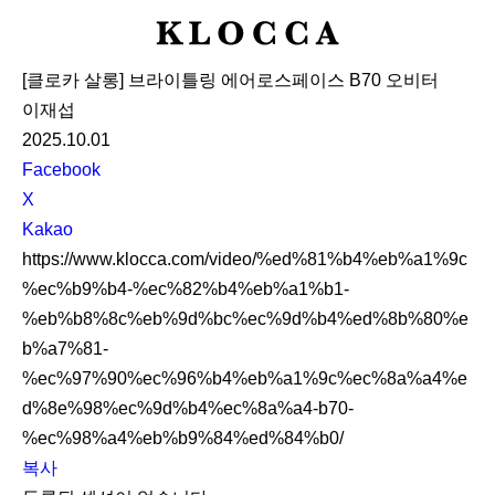
K
L
[클로카 살롱] 브라이틀링 에어로스페이스 B70 오비터
O
이재섭
C
2025.10.01
C
S
Facebook
A
N
X
S
Kakao
S
https://www.klocca.com/video/%ed%81%b4%eb%a1%9c
h
%ec%b9%b4-%ec%82%b4%eb%a1%b1-
a
%eb%b8%8c%eb%9d%bc%ec%9d%b4%ed%8b%80%e
r
b%a7%81-
e
%ec%97%90%ec%96%b4%eb%a1%9c%ec%8a%a4%e
d%8e%98%ec%9d%b4%ec%8a%a4-b70-
%ec%98%a4%eb%b9%84%ed%84%b0/
복사