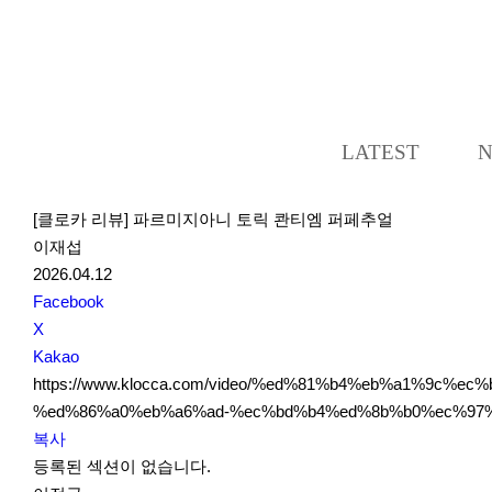
LATEST
[클로카 리뷰] 파르미지아니 토릭 콴티엠 퍼페추얼
이재섭
2026.04.12
S
Facebook
N
X
S
Kakao
S
https://www.klocca.com/video/%ed%81%b4%eb%a1%9
h
%ed%86%a0%eb%a6%ad-%ec%bd%b4%ed%8b%b0%ec%97%
a
복사
r
등록된 섹션이 없습니다.