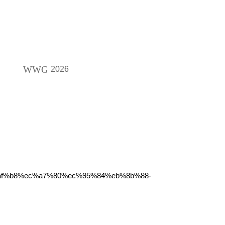
WWG
2026
%af%b8%ec%a7%80%ec%95%84%eb%8b%88-