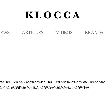
K
L
O
C
NEWS
ARTICLES
VIDEOS
BRANDS
C
A
c%ec%b9%b4-%eb%a6%ac%eb%b7%b0-%ed%8c%8c%eb%a5%b4%eb
a0-%ed%8d%bc%ed%8e%98%ec%b6%94%ec%96%bc/