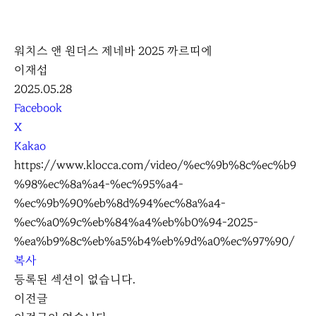
K
L
워치스 앤 원더스 제네바 2025 까르띠에
O
이재섭
C
2025.05.28
C
S
Facebook
A
N
X
S
Kakao
S
https://www.klocca.com/video/%ec%9b%8c%ec%b9
h
%98%ec%8a%a4-%ec%95%a4-
a
%ec%9b%90%eb%8d%94%ec%8a%a4-
r
%ec%a0%9c%eb%84%a4%eb%b0%94-2025-
e
%ea%b9%8c%eb%a5%b4%eb%9d%a0%ec%97%90/
복사
등록된 섹션이 없습니다.
이전글