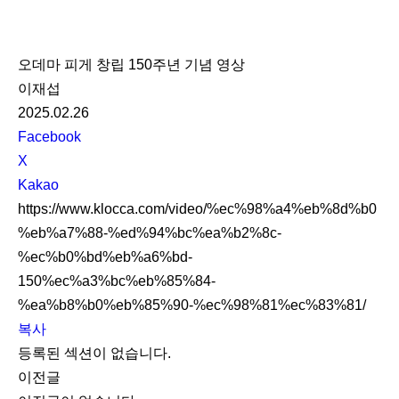
K
L
오데마 피게 창립 150주년 기념 영상
O
이재섭
C
2025.02.26
C
S
Facebook
A
N
X
S
Kakao
S
https://www.klocca.com/video/%ec%98%a4%eb%8d%b0
h
%eb%a7%88-%ed%94%bc%ea%b2%8c-
a
%ec%b0%bd%eb%a6%bd-
r
150%ec%a3%bc%eb%85%84-
e
%ea%b8%b0%eb%85%90-%ec%98%81%ec%83%81/
복사
등록된 섹션이 없습니다.
이전글