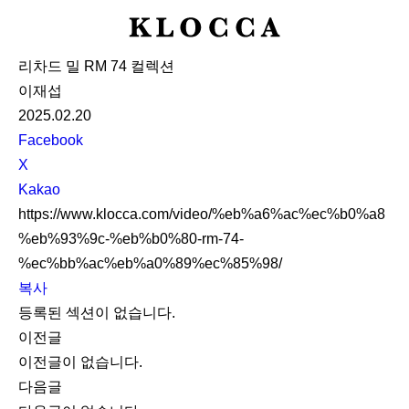
K
L
리차드 밀 RM 74 컬렉션
O
이재섭
C
2025.02.20
C
S
Facebook
A
N
X
S
Kakao
S
https://www.klocca.com/video/%eb%a6%ac%ec%b0%a8
h
%eb%93%9c-%eb%b0%80-rm-74-
a
%ec%bb%ac%eb%a0%89%ec%85%98/
r
복사
e
등록된 섹션이 없습니다.
이전글
이전글이 없습니다.
다음글