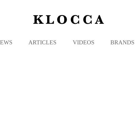
K
L
O
C
EWS
ARTICLES
VIDEOS
BRANDS
C
A