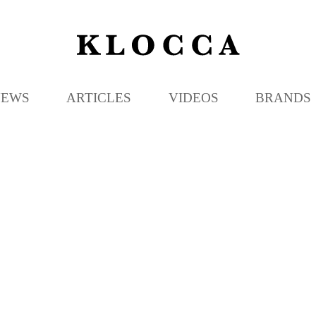
K
L
O
C
NEWS
ARTICLES
VIDEOS
BRANDS
C
A