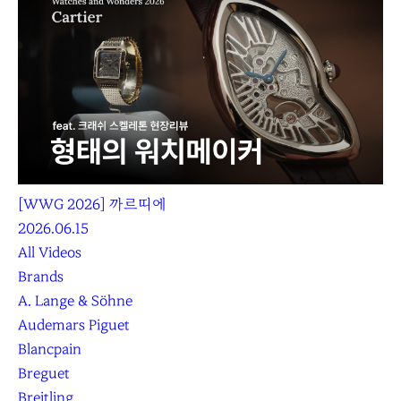
[WWG 2026] 까르띠에
2026.06.15
All Videos
Brands
A. Lange & Söhne
Audemars Piguet
Blancpain
Breguet
Breitling