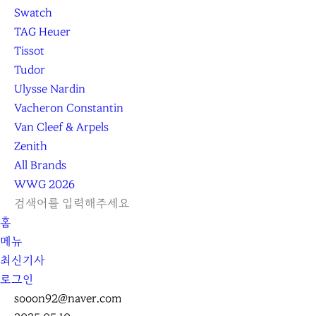
Swatch
TAG Heuer
Tissot
Tudor
Ulysse Nardin
Vacheron Constantin
Van Cleef & Arpels
Zenith
All Brands
WWG
2026
L
S
닫
검
검
홈
O
E
기
C
색
색
메뉴
G
A
l
하
기
하
최신기사
I
R
e
기
로그인
N
C
a
H
r
sooon92@naver.com