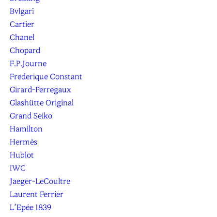
Bvlgari
Cartier
Chanel
Chopard
F.P.Journe
Frederique Constant
Girard-Perregaux
Glashütte Original
Grand Seiko
Hamilton
Hermès
Hublot
IWC
Jaeger-LeCoultre
Laurent Ferrier
L’Epée 1839