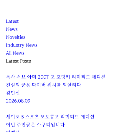
K
닫
K
Latest
L
기
L
News
O
O
Novelties
C
C
Industry News
C
C
All News
A
A
Latest Posts
독사 서브 아미 200T 포 호딩키 리미티드 에디션
전설의 군용 다이버 워치를 되살리다
김민선
2026.08.09
세이코 5 스포츠 모토콤포 리미티드 에디션
이번 주인공은 스쿠터입니다