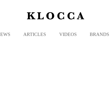
K
L
O
C
NEWS
ARTICLES
VIDEOS
BRANDS
C
A