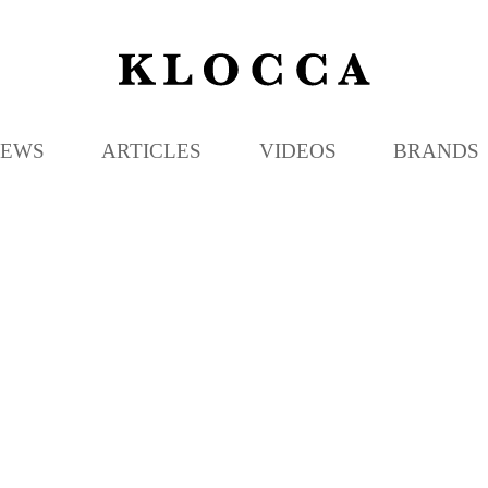
K
L
O
C
EWS
ARTICLES
VIDEOS
BRANDS
C
A