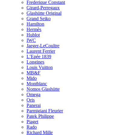
Frederique Constant
Girard-Perregaux
Glashütte Original
Grand Seiko
Hamilton
Hermès
Hublot
IWC
Jaeger-LeCoultre
Laurent Ferrier
L’Epée 1839
Longines
Louis Vuitton
MB&F
Mido
Montblanc
Nomos Glashütte
Omega
Oris
Panerai
Parmigiani Fleurier
Patek Philippe
Piaget
Rado
Richard Mille