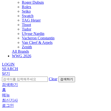
Roger Dubuis
Rolex
Seiko
Swatch
TAG Heuer
Tissot
Tudor
Ulysse Nardin
Vacheron Constantin
Van Cleef & Arpels
Zenith
All Brands
WWG
2026
LOGIN
SEARCH
닫기
Clear
검색하기
검색하기
홈
메뉴
최신기사
로그인