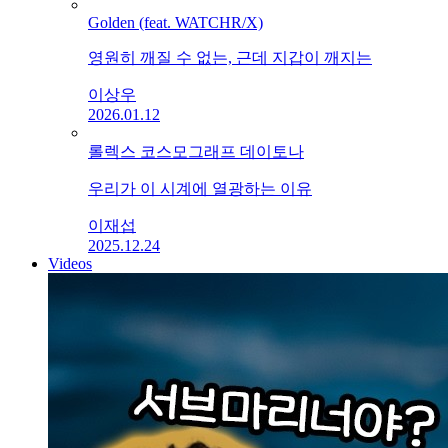
Golden (feat. WATCHR/X)
영원히 깨질 수 없는, 근데 지갑이 깨지는
이상우
2026.01.12
롤렉스 코스모그래프 데이토나
우리가 이 시계에 열광하는 이유
이재섭
2025.12.24
Videos