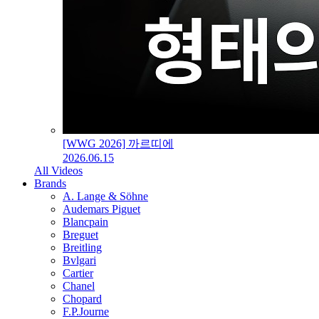
[WWG 2026] 까르띠에
2026.06.15
All Videos
Brands
A. Lange & Söhne
Audemars Piguet
Blancpain
Breguet
Breitling
Bvlgari
Cartier
Chanel
Chopard
F.P.Journe