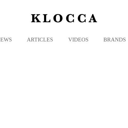
K
L
O
C
NEWS
ARTICLES
VIDEOS
BRANDS
C
A