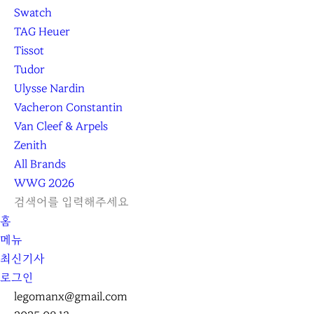
Swatch
TAG Heuer
Tissot
Tudor
Ulysse Nardin
Vacheron Constantin
Van Cleef & Arpels
Zenith
All Brands
WWG
2026
L
S
닫
검
검
홈
O
E
기
C
색
색
메뉴
G
A
l
하
기
하
최신기사
I
R
e
기
로그인
N
C
a
H
r
legomanx@gmail.com