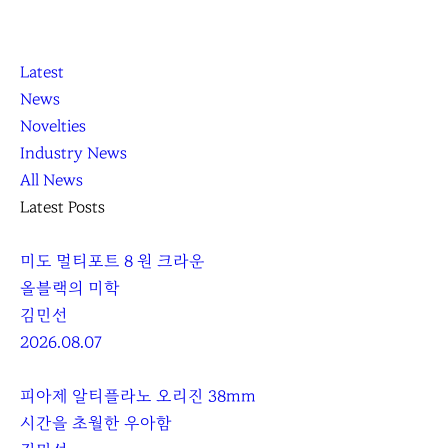
K
닫
K
Latest
L
기
L
News
O
O
Novelties
C
C
Industry News
C
C
All News
A
A
Latest Posts
미도 멀티포트 8 원 크라운
올블랙의 미학
김민선
2026.08.07
피아제 알티플라노 오리진 38mm
시간을 초월한 우아함