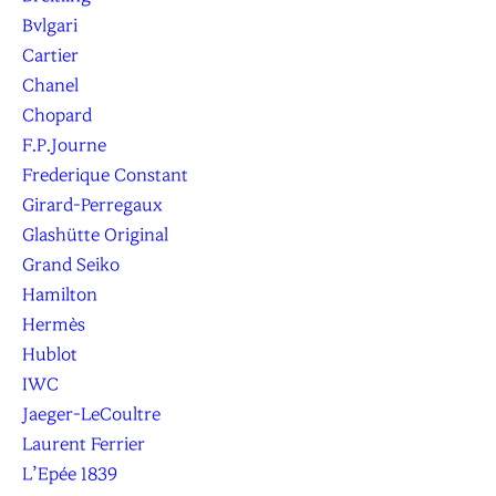
Bvlgari
Cartier
Chanel
Chopard
F.P.Journe
Frederique Constant
Girard-Perregaux
Glashütte Original
Grand Seiko
Hamilton
Hermès
Hublot
IWC
Jaeger-LeCoultre
Laurent Ferrier
L’Epée 1839