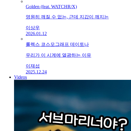
Golden (feat. WATCHR/X)
영원히 깨질 수 없는, 근데 지갑이 깨지는
이상우
2026.01.12
롤렉스 코스모그래프 데이토나
우리가 이 시계에 열광하는 이유
이재섭
2025.12.24
Videos