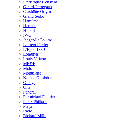
Frederique Constant
Girard-Perregaux
Glashütte Original
Grand Seiko
Hamilton
Hermès
Hublot
IWC
Jaeger-LeCoultre
Laurent Ferrier
L’Epée 1839
Longines
Louis Vuitton
MB&F
Mido
Montblanc
Nomos Glashütte
Omega
Oris
Panerai
Parmigiani Fleurier
Patek Philippe
Piaget
Rado
Richard Mille