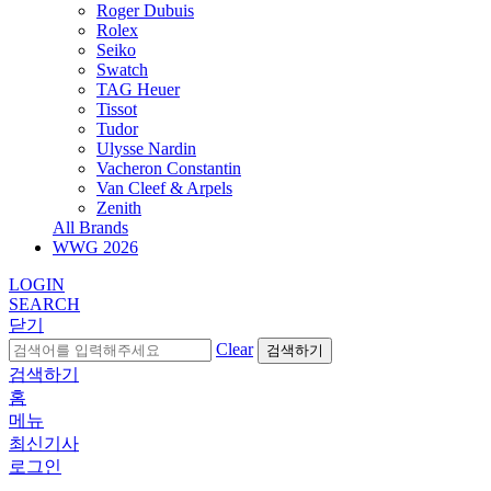
Roger Dubuis
Rolex
Seiko
Swatch
TAG Heuer
Tissot
Tudor
Ulysse Nardin
Vacheron Constantin
Van Cleef & Arpels
Zenith
All Brands
WWG
2026
LOGIN
SEARCH
닫기
Clear
검색하기
검색하기
홈
메뉴
최신기사
로그인