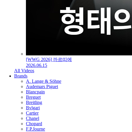
[WWG 2026] 까르띠에
2026.06.15
All Videos
Brands
A. Lange & Söhne
Audemars Piguet
Blancpain
Breguet
Breitling
Bvlgari
Cartier
Chanel
Chopard
F.P.Journe