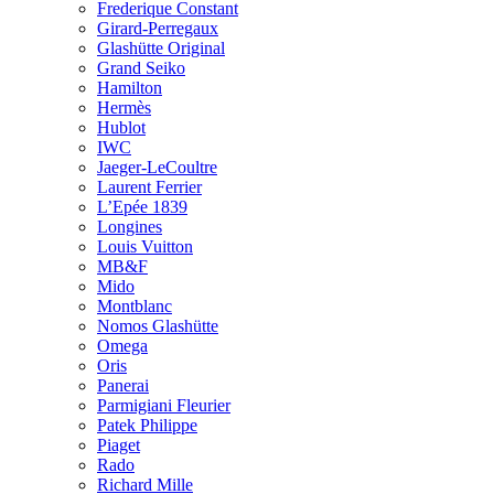
Frederique Constant
Girard-Perregaux
Glashütte Original
Grand Seiko
Hamilton
Hermès
Hublot
IWC
Jaeger-LeCoultre
Laurent Ferrier
L’Epée 1839
Longines
Louis Vuitton
MB&F
Mido
Montblanc
Nomos Glashütte
Omega
Oris
Panerai
Parmigiani Fleurier
Patek Philippe
Piaget
Rado
Richard Mille