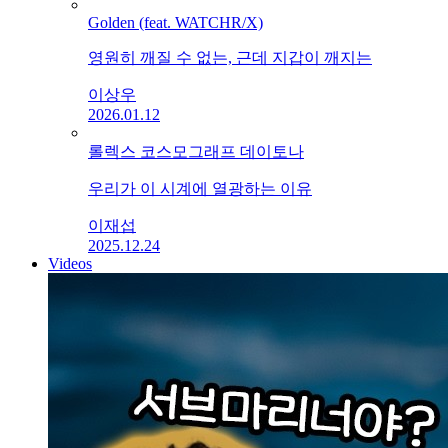
Golden (feat. WATCHR/X)
영원히 깨질 수 없는, 근데 지갑이 깨지는
이상우
2026.01.12
롤렉스 코스모그래프 데이토나
우리가 이 시계에 열광하는 이유
이재섭
2025.12.24
Videos