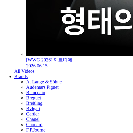
[WWG 2026] 까르띠에
2026.06.15
All Videos
Brands
A. Lange & Söhne
Audemars Piguet
Blancpain
Breguet
Breitling
Bvlgari
Cartier
Chanel
Chopard
F.P.Journe