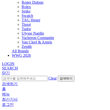
Roger Dubuis
Rolex
Seiko
Swatch
TAG Heuer
Tissot
Tudor
Ulysse Nardin
Vacheron Constantin
Van Cleef & Arpels
Zenith
All Brands
WWG
2026
LOGIN
SEARCH
닫기
Clear
검색하기
검색하기
홈
메뉴
최신기사
로그인