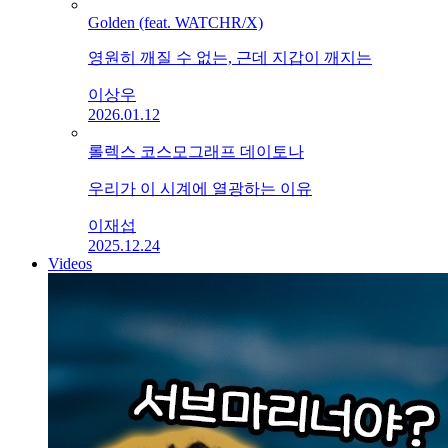
Golden (feat. WATCHR/X)
영원히 깨질 수 없는, 근데 지갑이 깨지는
이상우
2026.01.12
롤렉스 코스모그래프 데이토나
우리가 이 시계에 열광하는 이유
이재섭
2025.12.24
Videos