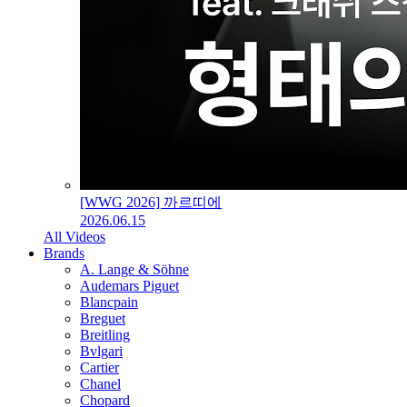
[WWG 2026] 까르띠에
2026.06.15
All Videos
Brands
A. Lange & Söhne
Audemars Piguet
Blancpain
Breguet
Breitling
Bvlgari
Cartier
Chanel
Chopard