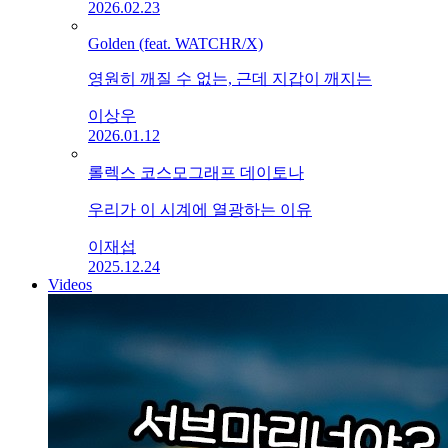
2026.02.23
Golden (feat. WATCHR/X)
영원히 깨질 수 없는, 근데 지갑이 깨지는
이상우
2026.01.12
롤렉스 코스모그래프 데이토나
우리가 이 시계에 열광하는 이유
이재섭
2025.12.24
Videos