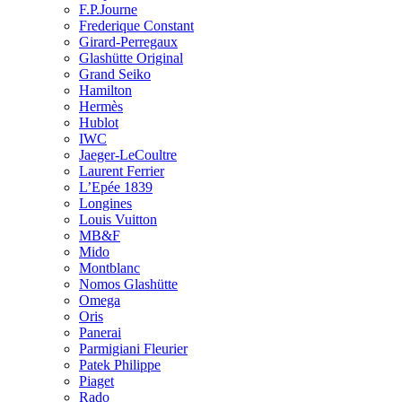
F.P.Journe
Frederique Constant
Girard-Perregaux
Glashütte Original
Grand Seiko
Hamilton
Hermès
Hublot
IWC
Jaeger-LeCoultre
Laurent Ferrier
L’Epée 1839
Longines
Louis Vuitton
MB&F
Mido
Montblanc
Nomos Glashütte
Omega
Oris
Panerai
Parmigiani Fleurier
Patek Philippe
Piaget
Rado