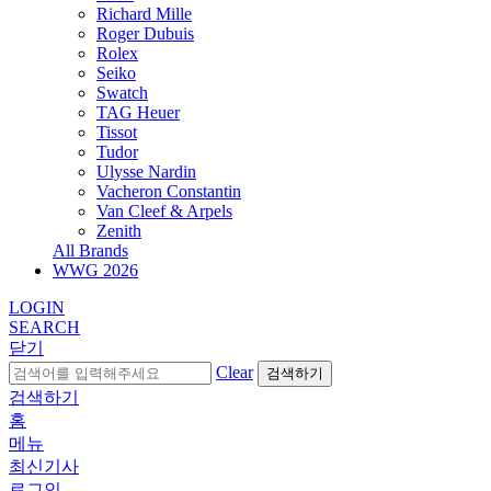
Richard Mille
Roger Dubuis
Rolex
Seiko
Swatch
TAG Heuer
Tissot
Tudor
Ulysse Nardin
Vacheron Constantin
Van Cleef & Arpels
Zenith
All Brands
WWG
2026
LOGIN
SEARCH
닫기
Clear
검색하기
검색하기
홈
메뉴
최신기사
로그인