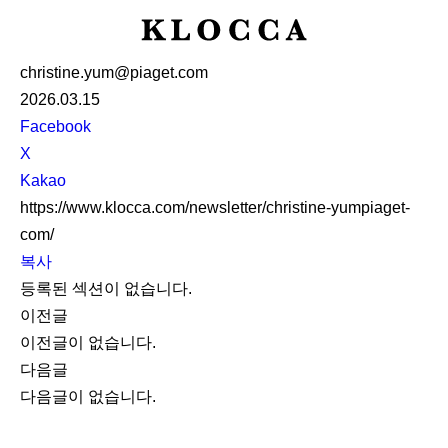
K
L
christine.yum@piaget.com
O
2026.03.15
C
S
Facebook
C
N
X
A
S
Kakao
S
https://www.klocca.com/newsletter/christine-yumpiaget-
h
com/
a
복사
r
등록된 섹션이 없습니다.
e
이전글
이전글이 없습니다.
다음글
다음글이 없습니다.