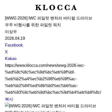
K
L
[WWG 2026] IWC 파일럿 벤처러 버티컬 드라이브
O
우주 비행사를 위한 파일럿 워치
C
이상우
C
2026.04.19
A
S
Facebook
N
X
S
Kakao
S
https://www.klocca.com/news/wwg-2026-iwc-
h
%ed%8c%8c%ec%9d%bc%eb%9f%bf-
a
%eb%b2%a4%ec%b2%98%eb%9f%ac-
r
%eb%b2%84%ed%8b%b0%ec%bb%ac-
e
%eb%93%9c%eb%9d%bc%ec%9d%b4%eb%b8%8c/
복사