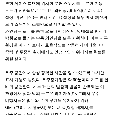
또한 케이스 측면에 위치한 로커 스위치를 누르면 기능
모드가 전환되며, 무브먼트 와인딩, 홈 타임(기준 시각)
설정, 미션 타임(두 번째 시간대) 설정을 모두 베젤 회전과
로커 스위치의 조합만으로 제어할 수 있다.
와인딩은 로터를 통한 오토매틱 와인딩과, 베젤을 반시계
방향으로 돌리는 수동 와인딩을 모두 지원한다. 이는 지구
환경뿐 아니라 로터가 효율적으로 작동하기 어려운 미세
중력 및 무중력 환경에서도 안정적인 파워리저브 확보를
위한 설계다.
우주 공간에서 항상 정확한 시간을 알 수 있도록 24시간
표시 기능도 넣었다. 우주정거장은 약 90분마다 지구를 한
바퀴 공전한다. 하루 16번의 일출과 일몰이 반복되는 이
환경에서 낮과 밤의 구분은 의미가 없다. 그래서 우주
비행사들은 업무와 수면 루틴을 유지하기 위해
GMT(그리니치 평균시) 또는 UTC(협정 세계시)를
기준으로 삼는다. 파일럿 벤처러 버티컬 드라이브의