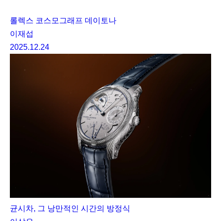
롤렉스 코스모그래프 데이토나
이재섭
2025.12.24
균시차, 그 낭만적인 시간의 방정식