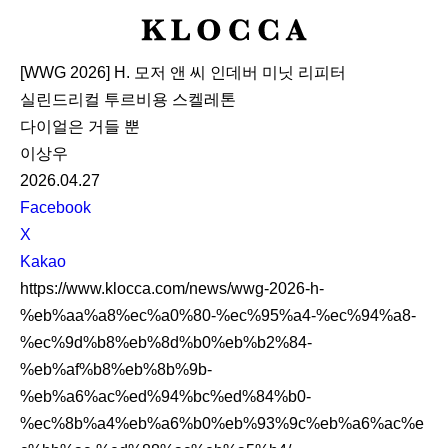
K
L
[WWG 2026] H. 모저 앤 씨 인데버 미닛 리피터
O
실린드리컬 투르비용 스켈레톤
C
다이얼은 거들 뿐
C
이상우
A
2026.04.27
S
Facebook
N
X
S
Kakao
S
https://www.klocca.com/news/wwg-2026-h-
h
%eb%aa%a8%ec%a0%80-%ec%95%a4-%ec%94%a8-
a
%ec%9d%b8%eb%8d%b0%eb%b2%84-
r
%eb%af%b8%eb%8b%9b-
e
%eb%a6%ac%ed%94%bc%ed%84%b0-
%ec%8b%a4%eb%a6%b0%eb%93%9c%eb%a6%ac%e