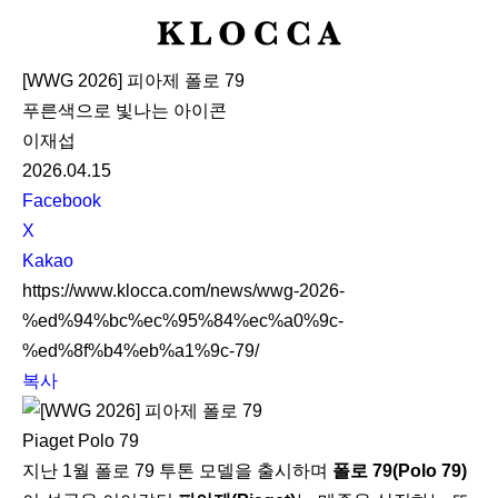
K
L
[WWG 2026] 피아제 폴로 79
O
푸른색으로 빛나는 아이콘
C
이재섭
C
2026.04.15
A
S
Facebook
N
X
S
Kakao
S
https://www.klocca.com/news/wwg-2026-
h
%ed%94%bc%ec%95%84%ec%a0%9c-
a
%ed%8f%b4%eb%a1%9c-79/
r
복사
e
Piaget Polo 79
지난 1월 폴로 79 투톤 모델을 출시하며
폴로 79(Polo 79)