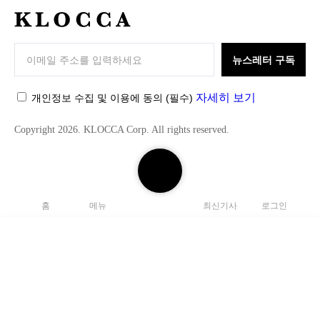
K
L
O
뉴스레터 구독
C
C
자세히 보기
개인정보 수집 및 이용에 동의
(필수)
A
Copyright 2026. KLOCCA Corp. All rights reserved.
검
색
하
홈
메뉴
최신기사
로그인
기
닫
기
검
색
C
하
l